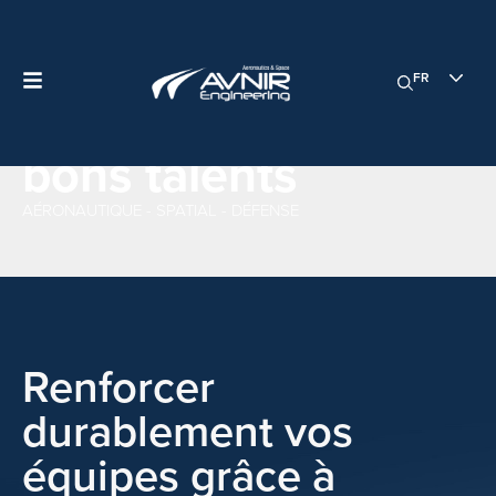
L'ingénierie de
demain
FR
commence avec les
bons talents
AÉRONAUTIQUE - SPATIAL - DÉFENSE
Renforcer
durablement vos
équipes grâce à