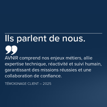
Ils parlent de nous.
AVNIR comprend nos enjeux métiers, allie
Ap
expertise technique, réactivité et suivi humain,
un
garantissant des missions réussies et une
tr
collaboration de confiance.
aj
co
TÉMOIGNAGE CLIENT – 2025
di
l’
am
en