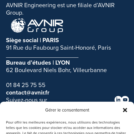
AVNIR Engineering est une filiale d’AVNIR
Group.​
Siège social | PARIS
91 Rue du Faubourg Saint-Honoré, Paris
______________________
Bureau d’études | LYON
62 Boulevard Niels Bohr, Villeurbanne
01 84 25 75 55
contact@avnir.fr
Suivez-nous sur
Gérer le consentement
Découvrir nos autres filiales :
Pour offrir les meilleures expériences, nous utilisons des technologies
telles que les cookies pour stocker et/ou accéder aux informations des
appareils. Le fait de consentir à ces technologies nous permettra de traiter