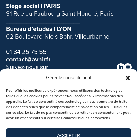
Siège social | PARIS
91 Rue du Faubourg Saint-Honoré, Paris
______________________
Bureau d’études | LYON
62 Boulevard Niels Bohr, Villeurbanne
01 84 25 75 55
contact@avnir.fr
Suivez-nous sur
Gérer le consentement
Découvrir nos autres filiales :
Pour offrir les meilleures expériences, nous utilisons des technologies
telles que les cookies pour stocker et/ou accéder aux informations des
appareils. Le fait de consentir à ces technologies nous permettra de traiter
des données telles que le comportement de navigation ou les ID uniques
sur ce site. Le fait de ne pas consentir ou de retirer son consentement peut
avoir un effet négatif sur certaines caractéristiques et fonctions.
ACCEPTER