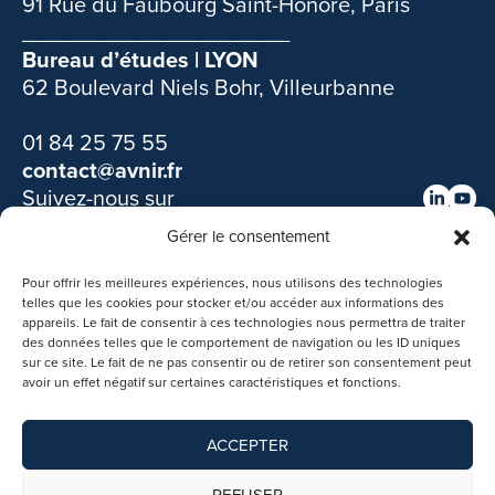
91 Rue du Faubourg Saint-Honoré, Paris
______________________
Bureau d’études | LYON
62 Boulevard Niels Bohr, Villeurbanne
01 84 25 75 55
contact@avnir.fr
Suivez-nous sur
Gérer le consentement
Découvrir nos autres filiales :
Pour offrir les meilleures expériences, nous utilisons des technologies
telles que les cookies pour stocker et/ou accéder aux informations des
appareils. Le fait de consentir à ces technologies nous permettra de traiter
des données telles que le comportement de navigation ou les ID uniques
sur ce site. Le fait de ne pas consentir ou de retirer son consentement peut
avoir un effet négatif sur certaines caractéristiques et fonctions.
ACCEPTER
REFUSER