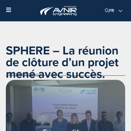
FR
SPHERE – La réunion
de clôture d’un projet
mené avec succès.
21 FÉVRIER 2025