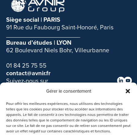
Siège social | PARIS
91 Rue du Faubourg Saint-Honoré, Paris
______________________
Bureau d’études | LYON
62 Boulevard Niels Bohr, Villeurbanne
01 84 25 75 55
contact@avnir.fr
Suivez-nous sur
Gérer le consentement
Découvrir nos autres filiales :
Pour offrir les meilleures expériences, nous utilisons des technologies
telles que les cookies pour stocker et/ou accéder aux informations des
appareils. Le fait de consentir à ces technologies nous permettra de traiter
des données telles que le comportement de navigation ou les ID uniques
sur ce site. Le fait de ne pas consentir ou de retirer son consentement peut
avoir un effet négatif sur certaines caractéristiques et fonctions.